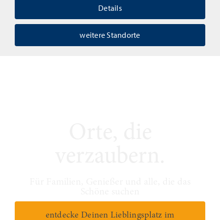
Details
weitere Standorte
Orte, die
verzaubern.
Für Familien, Genießer und alle, die das
Schöne suchen
entdecke Deinen Lieblingsplatz im