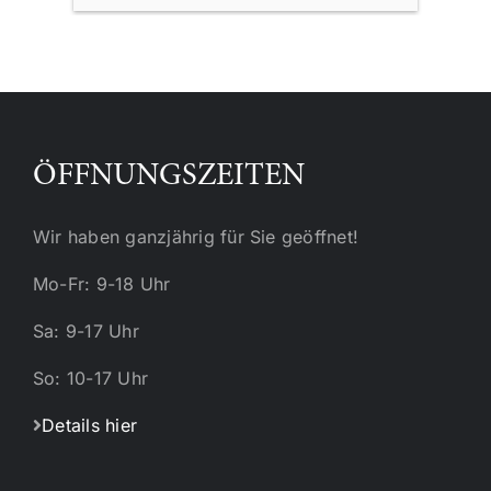
aus 
wurde und sogar ein paar Streicheltiere 
Gastro
geht.
sind vorhanden!
unglaub
Nippes
normal
baum 
Tage h
ugen 
ÖFFNUNGSZEITEN
n 
 
Wir haben ganzjährig für Sie geöffnet!
 
Mo-Fr: 9-18 Uhr
bäck 
Sa: 9-17 Uhr
So: 10-17 Uhr
Details hier