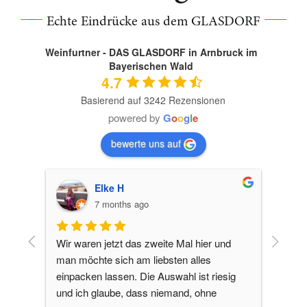
Echte Eindrücke aus dem GLASDORF
Weinfurtner - DAS GLASDORF in Arnbruck im
Bayerischen Wald
4.7
Basierend auf 3242 Rezensionen
powered by
G
o
o
g
l
e
bewerte uns auf
Ralf T.
9 months ago
nd 
Man kann viele schöne Glaskunst 
Umwer
entdecken und dabei durch den Park 
Nähe i
sig 
schlendern! Für die Kinder oder Enkel ist es 
mit Gl
auch Abwechslung, weil an ihnen gedacht 
Unterha