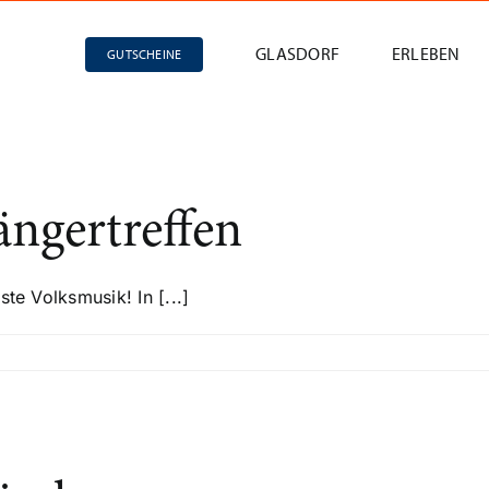
GLASDORF
ERLEBEN
GUTSCHEINE
ngertreffen
te Volksmusik! In [...]
kanten-
ertreffen