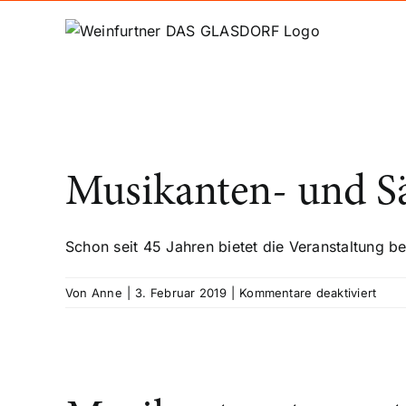
Zum
Inhalt
springen
Musikanten- und Sä
Schon seit 45 Jahren bietet die Veranstaltung bes
für
Von
Anne
|
3. Februar 2019
|
Kommentare deaktiviert
Musi
und
Säng