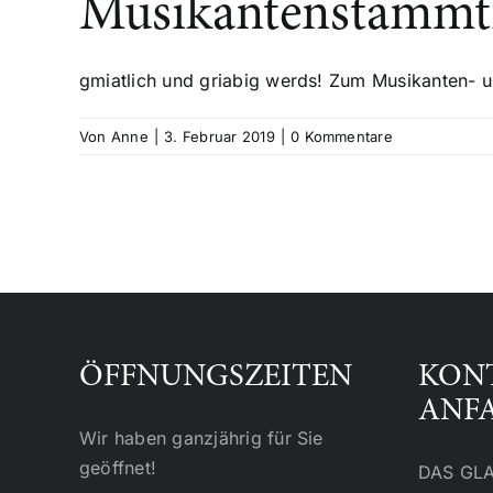
Musikantenstammt
gmiatlich und griabig werds! Zum Musikanten- u
Von
Anne
|
3. Februar 2019
|
0 Kommentare
ÖFFNUNGSZEITEN
KON
ANF
Wir haben ganzjährig für Sie
geöffnet!
DAS GL